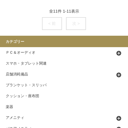
全
11
件
1
-
11
表示
< 前
次 >
カテゴリー
ＰＣ＆オーディオ
スマホ・タブレット関連
店舗消耗備品
ブランケット・スリッパ
クッション・座布団
楽器
アメニティ