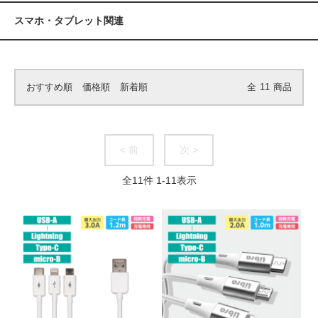
スマホ・タブレット関連
おすすめ順
価格順
新着順
全
11
商品
< 前
次 >
全
11
件
1
-
11
表示