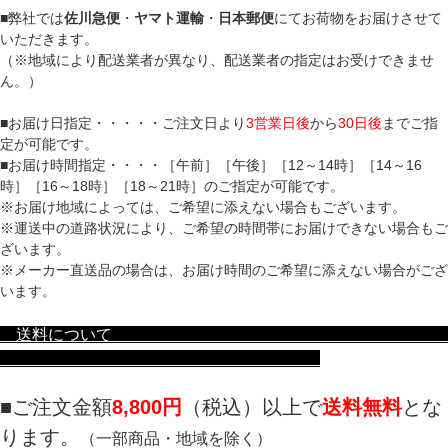
■弊社では
佐川急便
・
ヤマト運輸
・
日本郵便
にてお荷物をお届けさせて
いただきます。
（※地域により配送業者が異なり、配送業者の指定はお受けできませ
ん。）
■お届け日指定・・・・・ご注文日より
3営業日後
から
30日後
までご指
定が可能です。
■お届け時間指定・・・・［午前］［午後］［12～14時］［14～16
時］［16～18時］［18～21時］のご指定が可能です。
※お届け地域によっては、ご希望に添えない場合もございます。
※運送中の道路状況により、ご希望の時間帯にお届けできない場合もご
ざいます。
※メーカー直送品の場合は、お届け時間のご希望に添えない場合がござ
います。
送料について
■ご注文金額
8,800円
（税込）以上で
送料無料
とな
ります。
（一部商品・地域を除く）