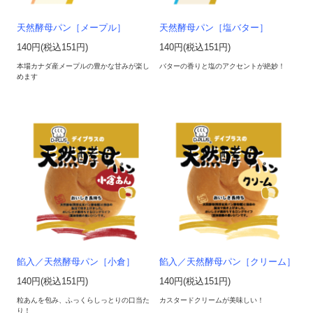
天然酵母パン［メープル］
天然酵母パン［塩バター］
140円(税込151円)
140円(税込151円)
本場カナダ産メープルの豊かな甘みが楽し
バターの香りと塩のアクセントが絶妙！
めます
餡入／天然酵母パン［小倉］
餡入／天然酵母パン［クリーム］
140円(税込151円)
140円(税込151円)
粒あんを包み、ふっくらしっとりの口当た
カスタードクリームが美味しい！
り！