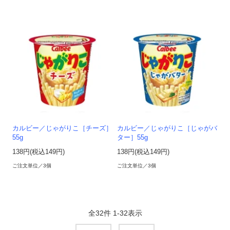
カルビー／じゃがりこ［チーズ］
カルビー／じゃがりこ［じゃがバ
55g
ター］55g
138円(税込149円)
138円(税込149円)
ご注文単位／3個
ご注文単位／3個
全
32
件
1
-
32
表示