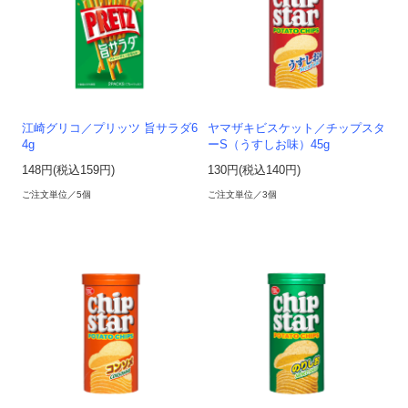
江崎グリコ／プリッツ 旨サラダ6
ヤマザキビスケット／チップスタ
4g
ーS（うすしお味）45g
148円(税込159円)
130円(税込140円)
ご注文単位／5個
ご注文単位／3個