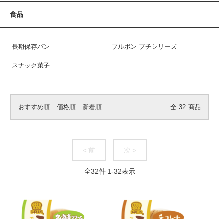
食品
長期保存パン
ブルボン プチシリーズ
スナック菓子
おすすめ順
価格順
新着順
全
32
商品
< 前
次 >
全
32
件
1
-
32
表示