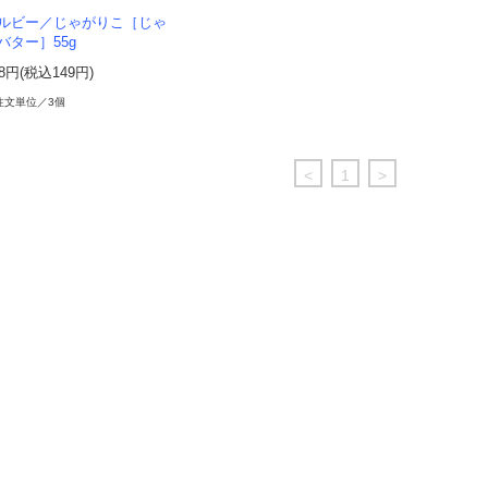
ルビー／じゃがりこ［じゃ
バター］55g
38円(税込149円)
注文単位／3個
<
1
>