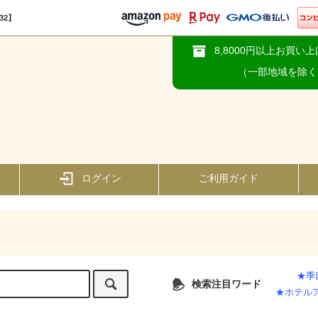
9632】
8,8000円以上お買い
（一部地域を除く
ログイン
ご利用ガイド
★季
検索注目ワード
★ホテル