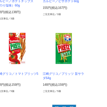
ルビー／ポテトチップス
カルビー／ピザポテト60g
のり塩味）60g
155円(税込167円)
28円(税込138円)
ご注文単位／3袋
注文単位／3袋
崎グリコ／トマトプリッツ5
江崎グリコ／プリッツ 旨サラ
ダ64g
48円(税込159円)
148円(税込159円)
注文単位／5個
ご注文単位／5個