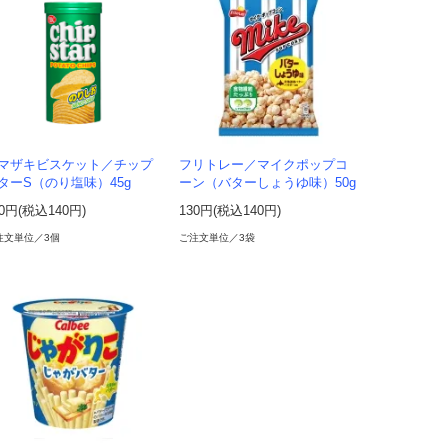
マザキビスケット／チップ
フリトレー／マイクポップコ
ターS（のり塩味）45g
ーン（バターしょうゆ味）50g
30円(税込140円)
130円(税込140円)
注文単位／3個
ご注文単位／3袋