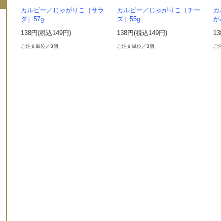
カルビー／じゃがりこ［サラ
カルビー／じゃがりこ［チー
カ
ダ］57g
ズ］55g
が
138円(税込149円)
138円(税込149円)
1
ご注文単位／3個
ご注文単位／3個
ご