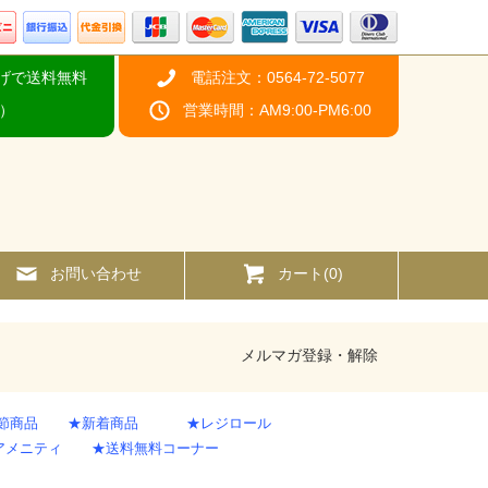
上げで送料無料
電話注文：0564-72-5077
）
営業時間：AM9:00-PM6:00
お問い合わせ
カート(
0
)
メルマガ登録・解除
節商品
★新着商品
★レジロール
アメニティ
★送料無料コーナー